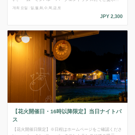
ださい。 ・本券で16時以降直接入園可能です。 ・16時前
개최 요일 : 일,월,화,수,목,금,토
にお越しいただいた場合はお待ちいただく場合がございま
JPY 2,300
す。 ※時間帯によってはご入場にお時間を要す場合がござ
います。
【花火開催日・16時以降限定】当日ナイトパ
ス
【花火開催日限定】※日程はホームページをご確認くださ