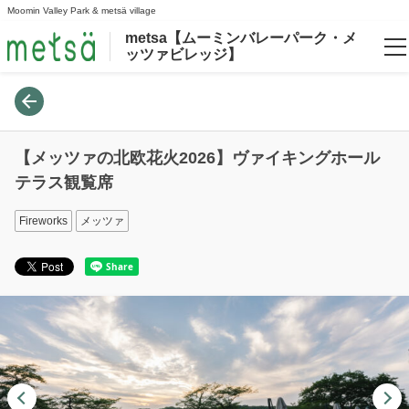
Moomin Valley Park & metsä village
metsa【ムーミンバレーパーク・メ
ッツァビレッジ】
Language
日本語
【メッツァの北欧花火2026】ヴァイキングホール
English
テラス観覧席
한국어
Fireworks
メッツァ
繁體中文
Login/Reservations