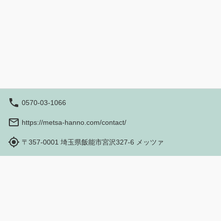
じられる、開放的な空間。 一人でも、グ
る迫力満点の花火をゆ
ループでも！ 価格：1,760円（1席1名。税
格：1,650 円（1
込) ※ギフトチケット500円分付き。 ※
チケット500円分付き。 ※おとな
おとな・こども同一料金。 ※未就学児は
同一料金。 ※未就
無料ですが、席のご用意はありません。
のご用意はありませ
※ペット同伴不可。 ※車いす、ベビーカー
可。 ※車いす、ベビー
利用可能。 ■開催日程 7月18日（土）、19
催日程 7月18日（土
日（日）、25日（土） 8月1日（土）、8
日（土） 8月1日（
日（土）、9日（日）、10日（月）、11日
（日）、10日（月）
（火）、12（水）、15（土） ※8月9日
12（水）、15（土）
0570-03-1066
（日）は「ムーミンの日記念 花火大会
「ムーミンの日記念 
2026」を開催。 9月12日（土）、19日
催。 9月12日（土）
https://metsa-hanno.com/contact/
（土）、20（日）、21日（月・祝）、22
20（日）、21日（
日（火・祝） ■打ち上げ時間 7月、8月
祝） ■打ち上げ時間 7月、8月 19:30～
〒357-0001 埼玉県飯能市宮沢327-6 メッツァ
19:30～19:45 9月 19:00～19:15 ■入場時
19:45 9月 19:00～19:15
間 18:00～ 後援：アイスランド大使館、
17:00～ 後援：アイスランド大使館、エス
Hours: 10:00 am - 5:00 pm
エストニア大使館、スウェーデン大使館、
トニア大使館、スウ
Book
デンマーク大使館、ノルウェー大使館、フ
マーク大使館、ノル
ィンランド大使館、ラトビア大使館、リト
ランド大使館、ラト
アニア大使館 協力：本家神田煙火工業有
ア大使館 協力：本
限会社 ※少雨決行、強風荒天中止。中止
社 ※少雨決行、強風荒天中止。中止情報
Travel Agency Registration
Terms and Conditions
情報についてはメッツァ公式サイト、SNS
についてはメッツァ公