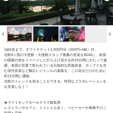
1組4名まで。ギフトチケット2,000円分（500円×4枚）付。
北欧8ヶ国の大使館・大使館スタッフ推薦の音楽をBGMに、各国
の国旗の色をイメージした打ち上げ花火を約15分間にわたって披
露。各国の言葉で歌われている伝統的な民族音楽、ポップスを含
む現代音楽など幅広いジャンルの楽曲を、この花火だけのために
約15分間に濃縮。
北欧のトレンドを知ることができる、特別なコラボレーションを
お見逃しなく！
★ヴァイキングホールテラス観覧席
レストランやカフェ、トイレとも近く、ベビーカーや車椅子のご