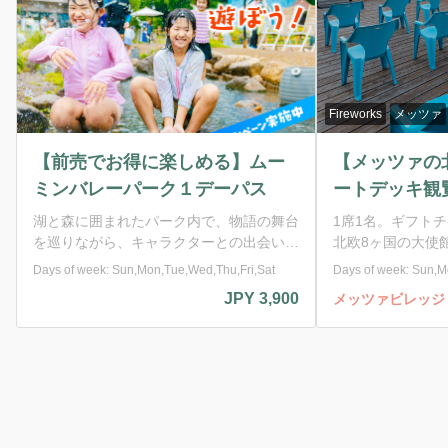
Fireworks
メッツァ
Fireworks
メッツァ
【メッツァの北欧花火2026】ボ
【メッツァの北欧
ートデッキ観覧席
の上観覧席
1席1名。ギフトチケット500円分付き。
1席1名 ※ギフトチ
北欧8ヶ国の大使館・大使館スタッフ推薦
北欧8ヶ国の大使館
の音楽をBGMに、各国の国旗の色をイメ
の音楽をBGMに、
Days of week: Sun,Mon,Tue,Wed,Sat
Days of week: Sun,Mon
ージした打ち上げ花火を約15分間にわた
ージした打ち上げ花
JPY 1,760
メッツァビレッジ
メッツァビレッジ
って披露。各国の言葉で歌われている伝統
って披露。各国の言
的な民族音楽、ポップスを含む現代音楽な
的な民族音楽、ポッ
ど幅広いジャンルの楽曲を、この花火だけ
ど幅広いジャンルの
のために約15分間に濃縮。 北欧のトレン
のために約15分間に
ドを知ることができる、特別なコラボレー
ドを知ることができ
ションをお見逃しなく！ ★ボートデッキ
ションをお見逃しなく！ ★丘
観覧席 吹き抜ける夜風の心地よさを感
席 閑静な丘の上で