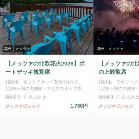
花火
メッツァ
花火
メッツァ
【メッツァの北欧花火2026】ボ
【メッツァの北欧
ートデッキ観覧席
の上観覧席
1席1名。ギフトチケット500円分付き。
1席1名 ※ギフトチ
北欧8ヶ国の大使館・大使館スタッフ推薦
北欧8ヶ国の大使館
の音楽をBGMに、各国の国旗の色をイメ
の音楽をBGMに、
開催曜日：日,月,火,水,土
開催曜日：日,月,火,水,
ージした打ち上げ花火を約15分間にわた
ージした打ち上げ花
1,760円
メッツァビレッジ
メッツァビレッジ
って披露。各国の言葉で歌われている伝統
って披露。各国の言
的な民族音楽、ポップスを含む現代音楽な
的な民族音楽、ポッ
ど幅広いジャンルの楽曲を、この花火だけ
ど幅広いジャンルの
のために約15分間に濃縮。 北欧のトレン
のために約15分間に
ドを知ることができる、特別なコラボレー
ドを知ることができ