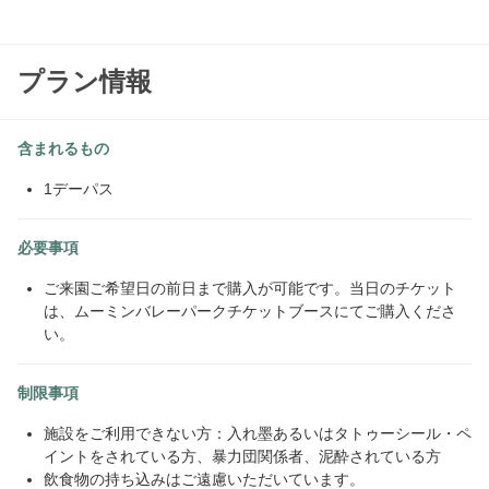
よくあるご質問
言語
プラン情報
日本語
含まれるもの
English
1デーパス
한국어
必要事項
繁體中文
ご来園ご希望日の前日まで購入が可能です。当日のチケット
は、ムーミンバレーパークチケットブースにてご購入くださ
い。
制限事項
施設をご利用できない方：入れ墨あるいはタトゥーシール・ペ
イントをされている方、暴力団関係者、泥酔されている方
飲食物の持ち込みはご遠慮いただいています。