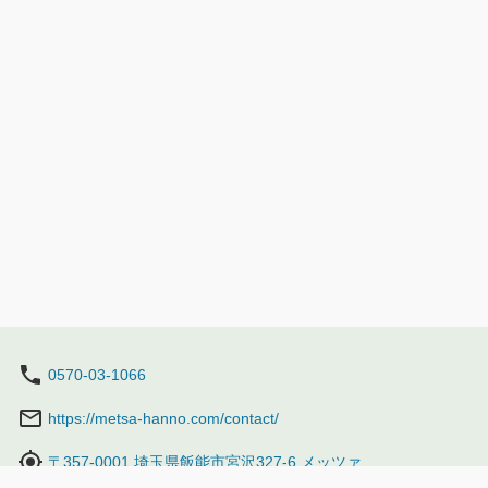
ションをお見逃しなく！ ★ボートデッキ
ションをお見逃しなく！ ★丘
観覧席 吹き抜ける夜風の心地よさを感
席 閑静な丘の上で
じられる、開放的な空間。 一人でも、グ
る迫力満点の花火をゆ
ループでも！ 価格：1,760円（1席1名。税
格：1,650 円（1
込) ※ギフトチケット500円分付き。 ※
チケット500円分付き。 ※おとな
おとな・こども同一料金。 ※未就学児は
同一料金。 ※未就
無料ですが、席のご用意はありません。
のご用意はありませ
※ペット同伴不可。 ※車いす、ベビーカー
可。 ※車いす、ベビー
利用可能。 ■開催日程 7月18日（土）、19
催日程 7月18日（土
日（日）、25日（土） 8月1日（土）、8
日（土） 8月1日（
日（土）、9日（日）、10日（月）、11日
（日）、10日（月）
（火）、12（水）、15（土） ※8月9日
12（水）、15（土）
（日）は「ムーミンの日記念 花火大会
「ムーミンの日記念 
2026」を開催。 9月12日（土）、19日
催。 9月12日（土）
（土）、20（日）、21日（月・祝）、22
20（日）、21日（
日（火・祝） ■打ち上げ時間 7月、8月
祝） ■打ち上げ時間 7月、8月 19:30～
19:30～19:45 9月 19:00～19:15 ■入場時
19:45 9月 19:00～19:15
0570-03-1066
間 18:00～ 後援：アイスランド大使館、
17:00～ 後援：アイスランド大使館、エス
エストニア大使館、スウェーデン大使館、
トニア大使館、スウ
https://metsa-hanno.com/contact/
デンマーク大使館、ノルウェー大使館、フ
マーク大使館、ノル
〒357-0001 埼玉県飯能市宮沢327-6 メッツァ
ィンランド大使館、ラトビア大使館、リト
ランド大使館、ラト
アニア大使館 協力：本家神田煙火工業有
ア大使館 協力：本