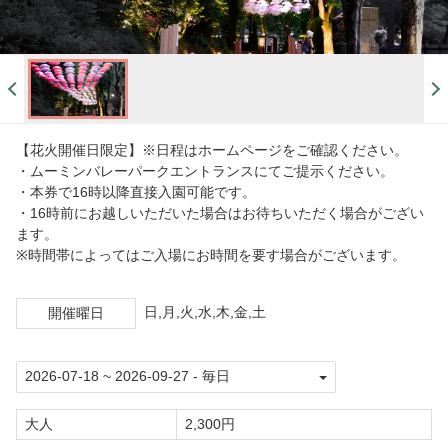
施設一覧
ショー＆グリーティング
展示施設
【花火開催日限定】※日程はホームページをご確認ください。
体験施設
・ムーミンバレーパークエントランスにてご提示ください。
・本券で16時以降直接入園可能です。
・16時前にお越しいただいた場合はお待ちいただく場合がござい
フード
ます。
※時間帯によってはご入場にお時間を要す場合がございます。
グッズ
日,月,火,水,木,金,土
開催曜日
ワークショップ
オフィシャルホテル
アクセス
大人
2,300円