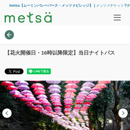
metsa【ムーミンバレーパーク・メッツァビレッジ】
メッツァチケット予
ログイン/予約確認
チケット
【花火開催日・16時以降限定】当日ナイトパス
ワンデーパス
【16時から入園】ナイトパス
年間パスポート
プレミアム年間パスポート
施設について
園内マップ