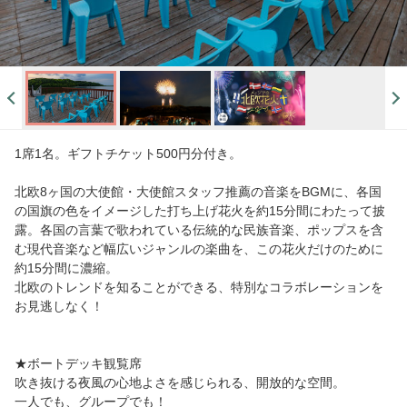
1席1名。ギフトチケット500円分付き。
北欧8ヶ国の大使館・大使館スタッフ推薦の音楽をBGMに、各国
の国旗の色をイメージした打ち上げ花火を約15分間にわたって披
露。各国の言葉で歌われている伝統的な民族音楽、ポップスを含
む現代音楽など幅広いジャンルの楽曲を、この花火だけのために
約15分間に濃縮。
北欧のトレンドを知ることができる、特別なコラボレーションを
お見逃しなく！
★ボートデッキ観覧席
吹き抜ける夜風の心地よさを感じられる、開放的な空間。
一人でも、グループでも！