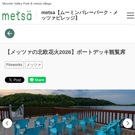
Moomin Valley Park & metsä village
metsa【ムーミンバレーパーク・メ
ッツァビレッジ】
Language
日本語
【メッツァの北欧花火2026】ボートデッキ観覧席
English
Fireworks
メッツァ
한국어
繁體中文
Login/Reservations