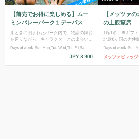
【前売でお得に楽しめる】ムー
【メッツァの北
ミンバレーパーク１デーパス
の上観覧席
湖と森に囲まれたパーク内で、物語の舞台
1席1名 ※ギフト
を巡りながら、キャラクターとの出会いや
北欧8ヶ国の大使
体験型展示・ショーなどを自由に満喫でき
の音楽をBGMに
Days of week: Sun,Mon,Tue,Wed,Thu,Fri,Sat
Days of week: Sun,
ます。1デーパスで、ムーミン谷の世界に
ージした打ち上げ
JPY 3,900
メッツァビレッジ
浸る特別な一日をお楽しみください。 ※
って披露。各国の
前売りチケット限定価格です。当日チケッ
的な民族音楽、ポ
ト、その他チケットには適応されません。
ど幅広いジャンル
※身分証明書の確認をさせていただく場合
のために約15分
がございます。 【チケット内容】 ※通常
ドを知ることがで
価格※ 前売価格： おとな 3,900円（税
ションをお見逃しなく！ ★
込） こども（4歳〜高校生）1,000円（税
席 閑静な丘の上
込） シニア（平日のみ販売）2,500円
る迫力満点の花火を
（税込） ※3歳以下無料 ーーーーーーーー
格：1,650 円（
ーーーーーーーーーーーーーー ただい
チケット500円分付き。 ※お
ま、こども応援キャンペーン実施中！ こ
同一料金。 ※未
ども（4歳〜高校生）1,000円（税込）
のご用意はありま
→500円（税込） U22パス（18歳～22
可。 ※車いす、ベ